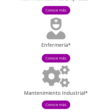
Conoce más

Enfermería*
Conoce más

Mantenimiento Industrial*
Conoce más