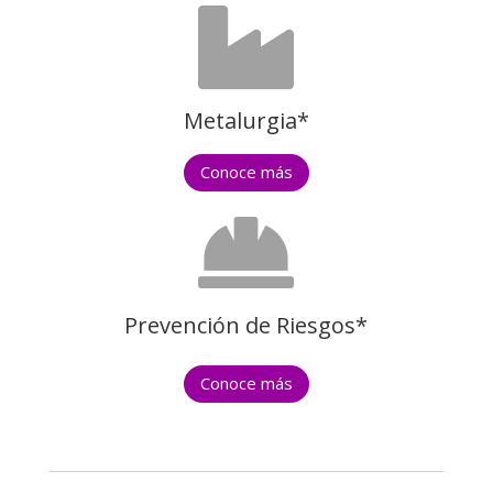

Metalurgia*
Conoce más

Prevención de Riesgos*
Conoce más